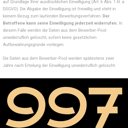
auf Grundlage Ihrer ausdrücklichen Einwilligung (Art. 6 Abs. 1 lit. a
DSGVO). Die Abgabe der Einwilligung ist freiwillig und steht in
keinem Bezug zum laufenden Bewerbungsverfahren.
Der
Betroffene kann seine Einwilligung jederzeit widerrufen.
In
diesem Falle werden die Daten aus dem Bewerber-Pool
unwiderruflich gelöscht, sofern keine gesetzlichen
Aufbewahrungsgründe vorliegen.
Die Daten aus dem Bewerber-Pool werden spätestens zwei
Jahre nach Erteilung der Einwilligung unwiderruflich gelöscht.